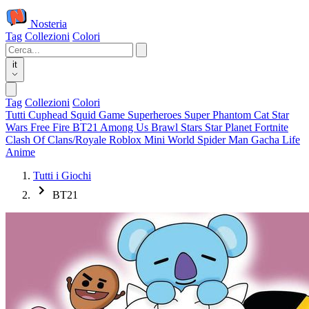
Nosteria
Tag
Collezioni
Colori
it
Tag
Collezioni
Colori
Tutti
Cuphead
Squid Game
Superheroes
Super Phantom Cat
Star
Wars
Free Fire
BT21
Among Us
Brawl Stars
Star Planet
Fortnite
Clash Of Clans/Royale
Roblox
Mini World
Spider Man
Gacha Life
Anime
Tutti i Giochi
BT21