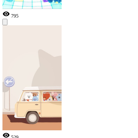
795
529