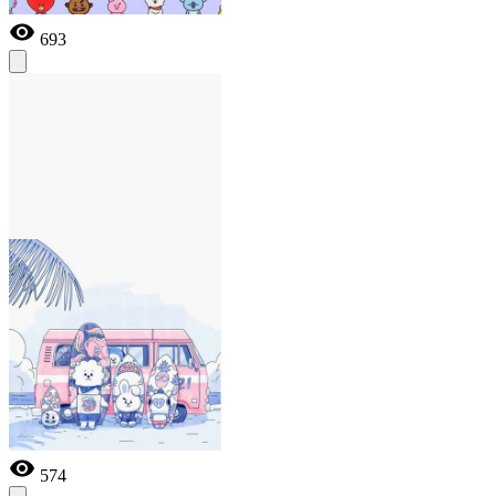
693
574