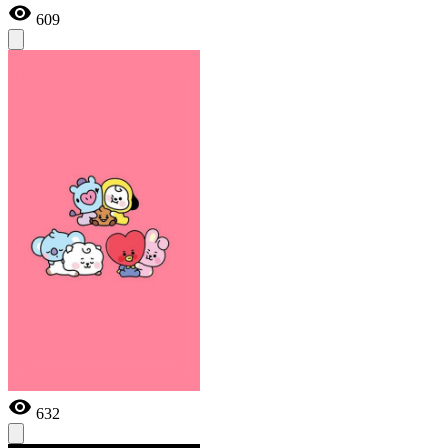
609
632