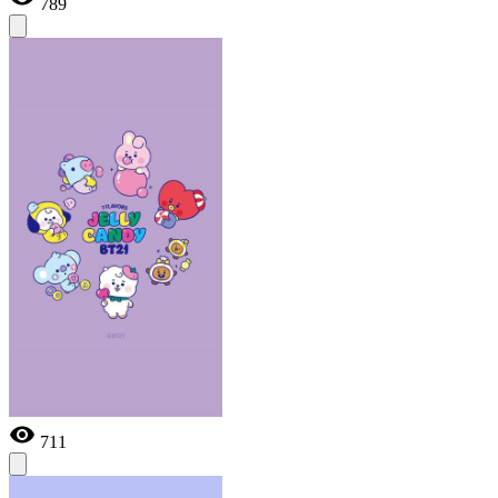
789
711