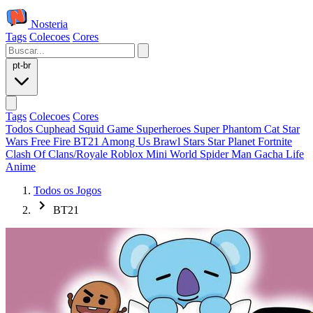
Nosteria
Tags
Colecoes
Cores
pt-br
Tags
Colecoes
Cores
Todos
Cuphead
Squid Game
Superheroes
Super Phantom Cat
Star
Wars
Free Fire
BT21
Among Us
Brawl Stars
Star Planet
Fortnite
Clash Of Clans/Royale
Roblox
Mini World
Spider Man
Gacha Life
Anime
Todos os Jogos
BT21