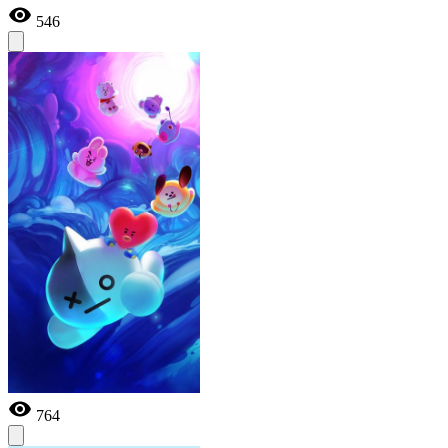
546
764