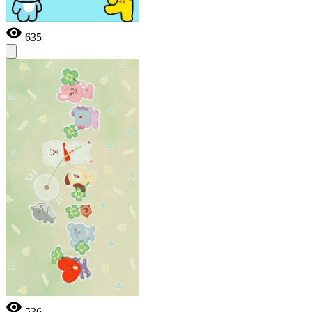
635
536