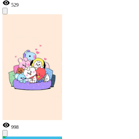
529
998