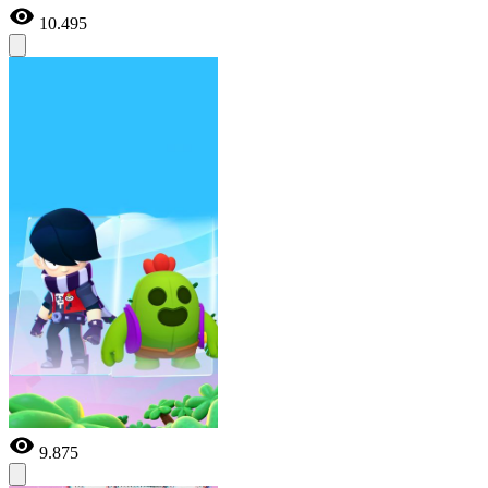
10.495
9.875