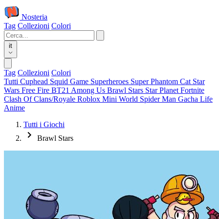
Nosteria
Tag
Collezioni
Colori
it
Tag
Collezioni
Colori
Tutti
Cuphead
Squid Game
Superheroes
Super Phantom Cat
Star
Wars
Free Fire
BT21
Among Us
Brawl Stars
Star Planet
Fortnite
Clash Of Clans/Royale
Roblox
Mini World
Spider Man
Gacha Life
Anime
Tutti i Giochi
Brawl Stars