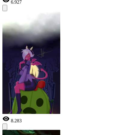
6.927
8.283