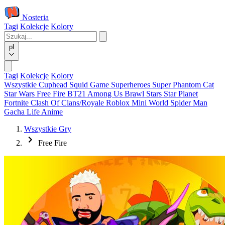
Nosteria
Tagi
Kolekcje
Kolory
pl
Tagi
Kolekcje
Kolory
Wszystkie
Cuphead
Squid Game
Superheroes
Super Phantom Cat
Star Wars
Free Fire
BT21
Among Us
Brawl Stars
Star Planet
Fortnite
Clash Of Clans/Royale
Roblox
Mini World
Spider Man
Gacha Life
Anime
Wszystkie Gry
Free Fire