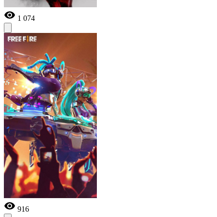
1 074
916