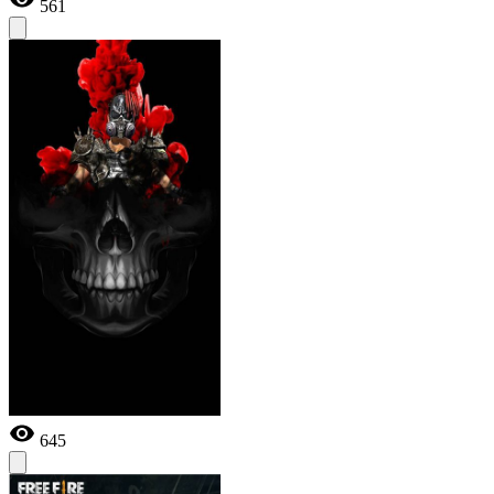
561
645