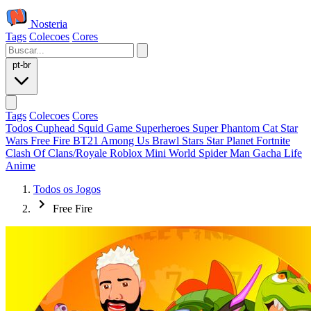
Nosteria
Tags
Colecoes
Cores
pt-br
Tags
Colecoes
Cores
Todos
Cuphead
Squid Game
Superheroes
Super Phantom Cat
Star
Wars
Free Fire
BT21
Among Us
Brawl Stars
Star Planet
Fortnite
Clash Of Clans/Royale
Roblox
Mini World
Spider Man
Gacha Life
Anime
Todos os Jogos
Free Fire