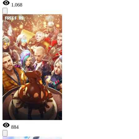
1.068
884