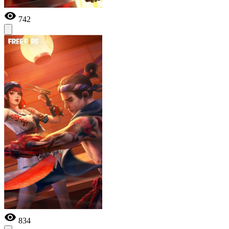
742
834