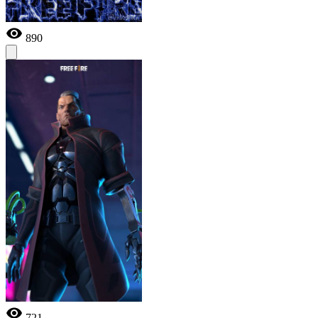
890
721