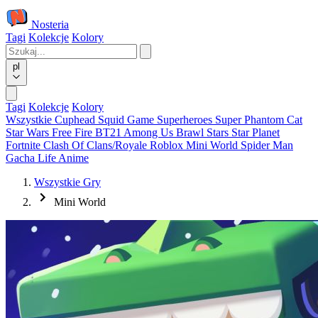
Nosteria
Tagi
Kolekcje
Kolory
pl
Tagi
Kolekcje
Kolory
Wszystkie
Cuphead
Squid Game
Superheroes
Super Phantom Cat
Star Wars
Free Fire
BT21
Among Us
Brawl Stars
Star Planet
Fortnite
Clash Of Clans/Royale
Roblox
Mini World
Spider Man
Gacha Life
Anime
Wszystkie Gry
Mini World