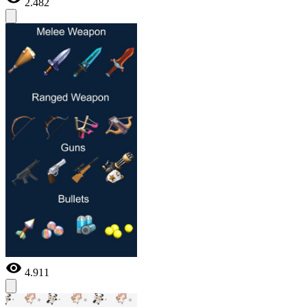
2.482
4.911