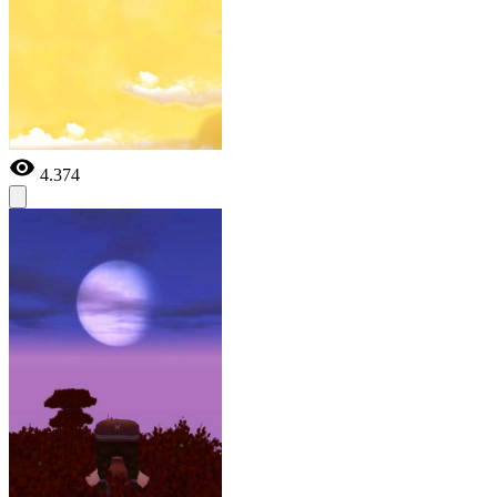
4.374