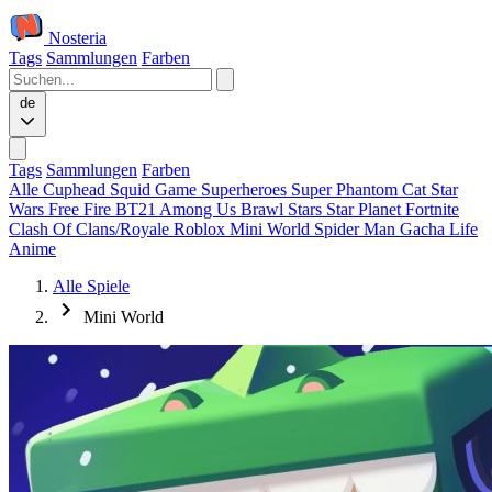
Nosteria
Tags
Sammlungen
Farben
de
Tags
Sammlungen
Farben
Alle
Cuphead
Squid Game
Superheroes
Super Phantom Cat
Star
Wars
Free Fire
BT21
Among Us
Brawl Stars
Star Planet
Fortnite
Clash Of Clans/Royale
Roblox
Mini World
Spider Man
Gacha Life
Anime
Alle Spiele
Mini World