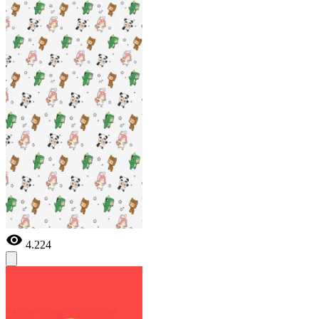
4.224