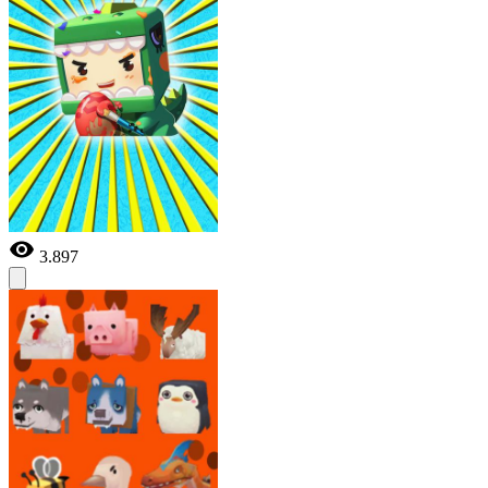
3.897