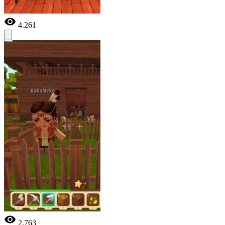
4.261
2.763