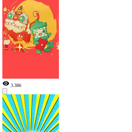
3.386