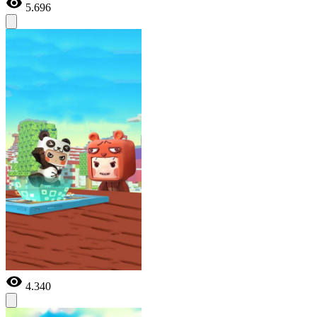
5.696
4.340