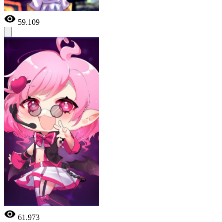
59.109
61.973