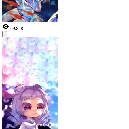
69.858