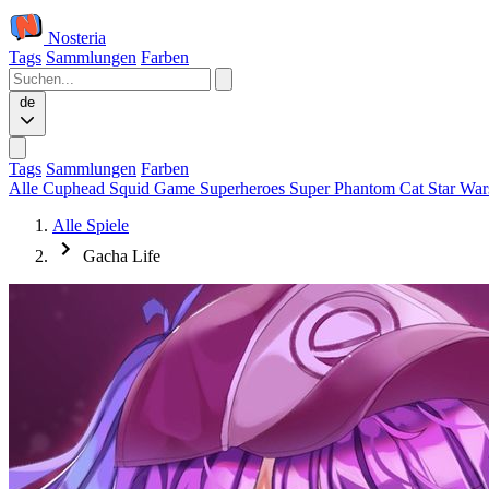
Nosteria
Tags
Sammlungen
Farben
de
Tags
Sammlungen
Farben
Alle
Cuphead
Squid Game
Superheroes
Super Phantom Cat
Star Wa
Alle Spiele
Gacha Life