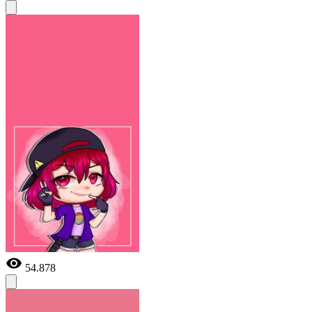
54.878