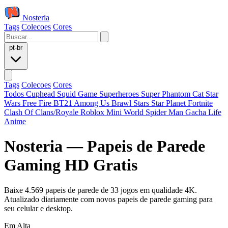
Nosteria
Tags
Colecoes
Cores
pt-br
Tags
Colecoes
Cores
Todos
Cuphead
Squid Game
Superheroes
Super Phantom Cat
Star
Wars
Free Fire
BT21
Among Us
Brawl Stars
Star Planet
Fortnite
Clash Of Clans/Royale
Roblox
Mini World
Spider Man
Gacha Life
Anime
Nosteria — Papeis de Parede
Gaming HD Gratis
Baixe 4.569 papeis de parede de 33 jogos em qualidade 4K.
Atualizado diariamente com novos papeis de parede gaming para
seu celular e desktop.
Em Alta