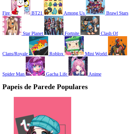
Fire
BT21
Among Us
Brawl Stars
Star Planet
Fortnite
Clash Of
Clans/Royale
Roblox
Mini World
Spider Man
Gacha Life
Anime
Papeis de Parede Populares